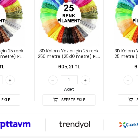
için 25 renk
3D Kalem Yazıcı için 25 renk
3D Kalem Ya
 metre) PLA
250 metre (25x10 metre) PLA
25 metre (
nt
Filament
F
TL
605,21 TL
6
Adet
 EKLE
SEPETE EKLE
S