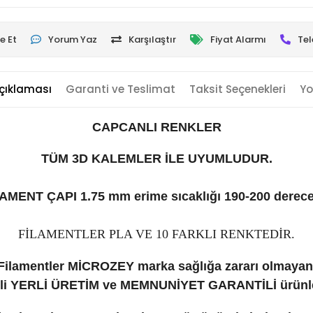
e Et
Yorum Yaz
Karşılaştır
Fiyat Alarmı
Tel
çıklaması
Garanti ve Teslimat
Taksit Seçenekleri
Yo
CAPCANLI RENKLER
TÜM 3D KALEMLER İLE UYUMLUDUR.
AMENT ÇAPI 1.75 mm erime sıcaklığı 190-200 derece
FİLAMENTLER PLA VE 10 FARKLI RENKTEDİR.
Filamentler MİCROZEY marka sağlığa zararı olmayan
eli YERLİ ÜRETİM ve
MEMNUNİYET GARANTİLİ ürünle