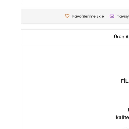
Favorilerime Ekle
Tavsiy
Ürün A
FİL
kalit