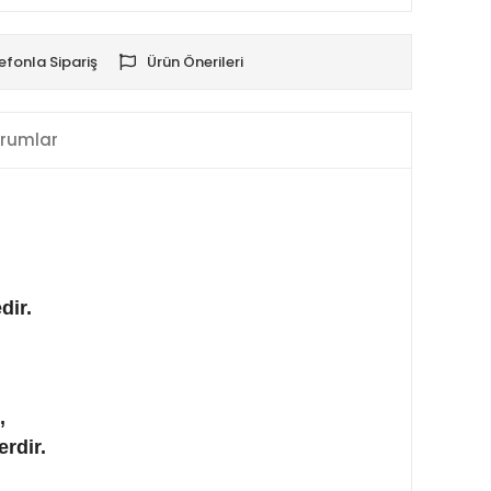
efonla Sipariş
Ürün Önerileri
rumlar
dir.
,
rdir.