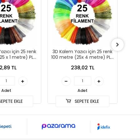
zıcı için 25 renk
3D Kalem Yazıcı için 25 renk
3D Ka
25 x 1 metre) PLA
100 metre (25x 4 metre) PLA
70 me
ilament
Filament
2,89 TL
238,02 TL
Adet
Adet
EPETE EKLE
SEPETE EKLE