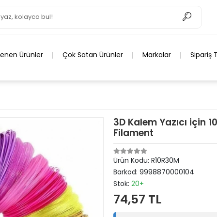
lenen Ürünler
Çok Satan Ürünler
Markalar
Sipariş 
3D Kalem Yazıcı için 1
Filament
Ürün Kodu:
R10R30M
Barkod:
9998870000104
Stok:
20+
74,57 TL