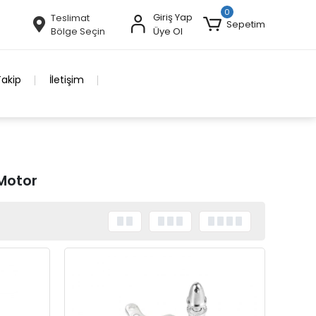
0
Giriş Yap
Teslimat
Sepetim
Bölge Seçin
Üye Ol
Takip
İletişim
 Motor