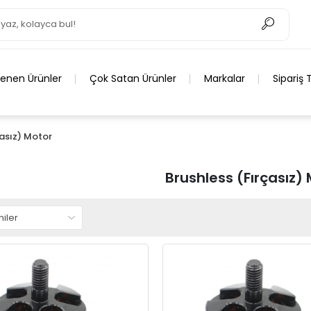
lenen Ürünler
Çok Satan Ürünler
Markalar
Sipariş 
çasız) Motor
Brushless (Fırçasız)