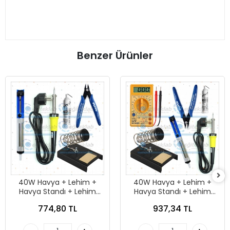
Benzer Ürünler
40W Havya + Lehim +
40W Havya + Lehim +
Havya Standı + Lehim
Havya Standı + Lehim
Pompası + Mini Yankeski
Pompası + Mini Yankeski +
774,80 TL
937,34 TL
Multimetre