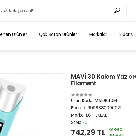
lenen Ürünler
Çok Satan Ürünler
Markalar
Sipariş 
MAVİ 3D Kalem Yazıcı
Filament
Ürün Kodu:
MA10R40M
Barkod:
9998880000021
Marka:
EĞİTEKLAB
Stok:
20
KARGO
742,29 TL
BEDAVA