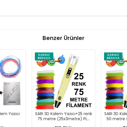
Benzer Ürünler
KARGO
KARGO
BEDAVA
BEDAVA
lem Yazıcı
SARI 3D Kalem Yazıcı+25 renk
SARI 3D Kal
75 metre (25x3metre) PLA
50 metre 
Filament
F