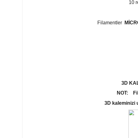
10 r
Filamentler
MİCR
3D KA
NOT:
Fi
3D kaleminizi 