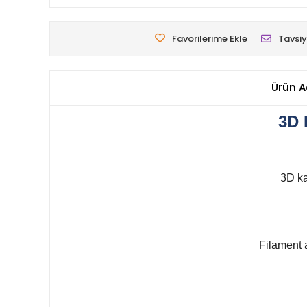
Favorilerime Ekle
Tavsiy
Ürün A
3D 
3D ka
Filament a