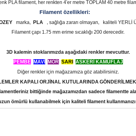
enk PLA filament, her renkten 4'er metre TOPLAM 40 metre fila
Filament özellikleri:
OZEY
marka,
PLA
, sağlığa zararı olmayan,
kaliteli YERLİ
Filament çapı 1.75 mm erime sıcaklığı 200 derecedir.
3D kalemin stoklarımızda aşağıdaki renkler mevcuttur.
PEMBE
MAVİ
MOR
,
SARI
ASKERİ KAMUFLAJ
Diğer renkler için mağazamıza göz atabilirsiniz.
LEMLER KAPALI ORJİNAL KUTULARINDA GÖNDERİLMEK
lamentleriniz bittiğinde mağazamızdan sadece filamentte alab
uzun ömürlü kullanabilmek için kaliteli filament kullanmanızı 