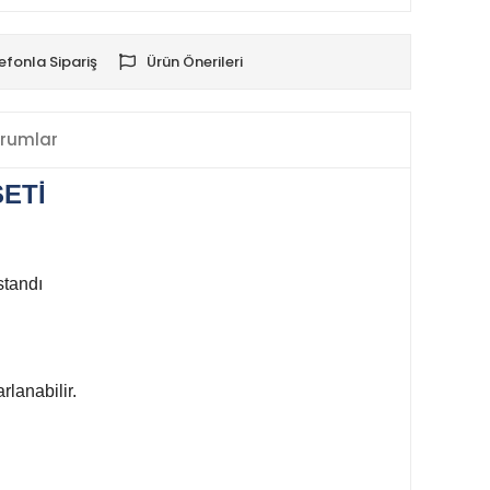
efonla Sipariş
Ürün Önerileri
rumlar
ETİ
standı
rlanabilir.