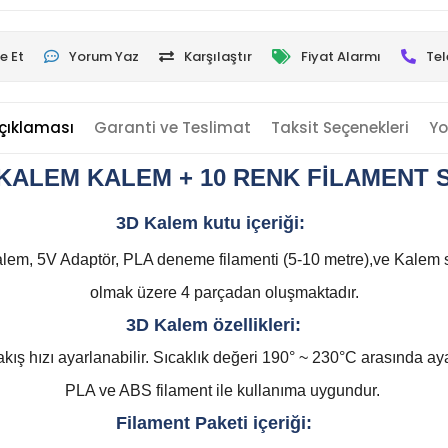
e Et
Yorum Yaz
Karşılaştır
Fiyat Alarmı
Tel
çıklaması
Garanti ve Teslimat
Taksit Seçenekleri
Yo
KALEM KALEM + 10 RENK FİLAMENT S
3D Kalem kutu içeriği:
lem, 5V Adaptör, PLA deneme filamenti (5-10 metre),ve Kalem 
olmak üzere 4 parçadan oluşmaktadır.
3D Kalem özellikleri:
kış hızı ayarlanabilir. Sıcaklık değeri 190° ~ 230°C arasında aya
PLA ve ABS filament ile kullanıma uygundur.
Filament Paketi içeriği: