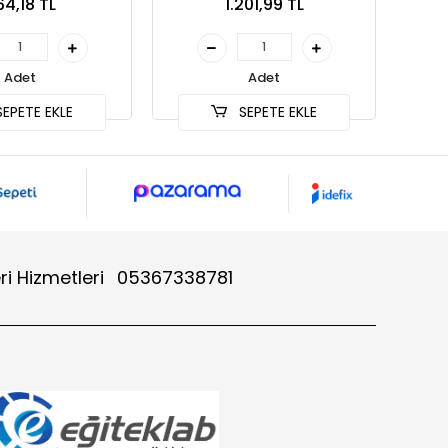
64,18 TL
1.201,99 TL
Adet
Adet
EPETE EKLE
SEPETE EKLE
ri Hizmetleri
05367338781