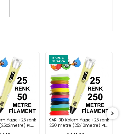
KARGO
KAR
BEDAVA
BEDA
em Yazıcı+25 renk
SARI 3D Kalem Yazıcı+25 renk
SARI 
(25x2metre) PLA
250 metre (25x10metre) PLA
25 m
ilament
Filament