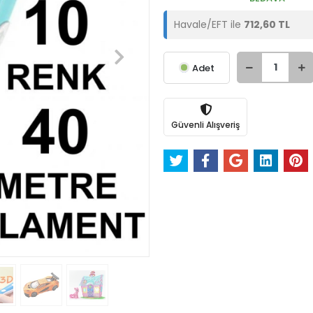
Havale/EFT ile
712,60 TL
Adet
Güvenli Alışveriş