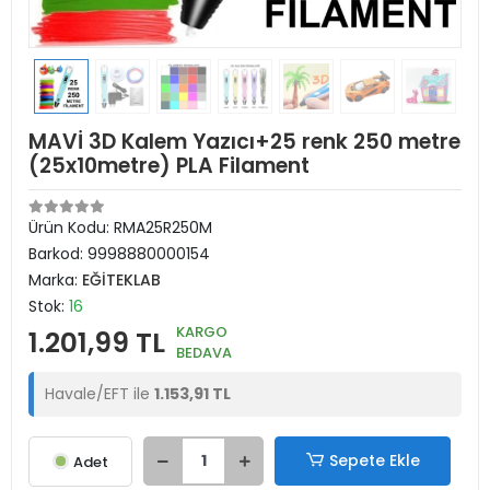
MAVİ 3D Kalem Yazıcı+25 renk 250 metre
(25x10metre) PLA Filament
Ürün Kodu:
RMA25R250M
Barkod:
9998880000154
Marka:
EĞİTEKLAB
Stok:
16
KARGO
1.201,99 TL
BEDAVA
Havale/EFT ile
1.153,91 TL
Sepete Ekle
Adet