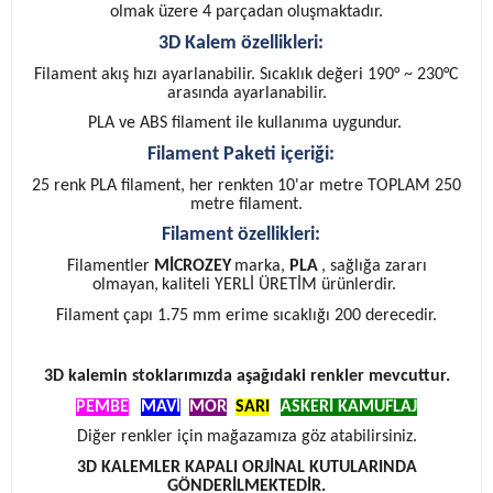
olmak üzere 4 parçadan oluşmaktadır.
3D Kalem özellikleri:
Filament akış hızı ayarlanabilir. Sıcaklık değeri 190° ~ 230°C
arasında ayarlanabilir.
PLA ve ABS filament ile kullanıma uygundur.
Filament Paketi içeriği:
25 renk PLA filament, her renkten 10'ar metre TOPLAM 250
metre filament.
Filament özellikleri:
Filamentler
MİCROZEY
marka,
PLA
, sağlığa zararı
olmayan,
kaliteli YERLİ ÜRETİM ürünlerdir.
Filament çapı 1.75 mm erime sıcaklığı 200 derecedir.
3D kalemin stoklarımızda aşağıdaki renkler mevcuttur.
PEMBE
,
MAVİ
,
MOR
,
SARI
ASKERİ KAMUFLAJ
Diğer renkler için mağazamıza göz atabilirsiniz.
3D KALEMLER KAPALI ORJİNAL KUTULARINDA
GÖNDERİLMEKTEDİR.