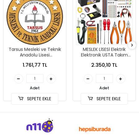
Tarsus Mesleki ve Teknik
MESLEK LİSESİ Elektrik
Anadolu Lisesi
Elektronik USTA Takım
Otomasyon Bölümü
Çantası (14 no Çanta)
1.761,77 TL
2.350,10 TL
Takım Çantası
Adet
Adet
SEPETE EKLE
SEPETE EKLE