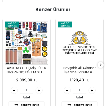
Benzer Ürünler
KARGO
KARGO
BEDAVA
BEDAVA
ARDUİNO GELİŞMİŞ SÜPER
Beyşehir Ali Akkanat
BAŞLANGIÇ EĞİTİM SETİ +
İşletme Fakültesi -
ARAÇ KİTİ (213 PARÇA)
Yönetim Bilişim Sistemleri
2.099,00 TL
1.129,43 TL
Bölümü ARDUİNO EĞİTİM
SETİ
Adet
Adet
SEPETE EKLE
SEPETE EKLE