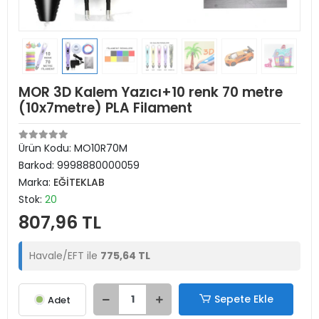
MOR 3D Kalem Yazıcı+10 renk 70 metre
(10x7metre) PLA Filament
Ürün Kodu:
MO10R70M
Barkod:
9998880000059
Marka:
EĞİTEKLAB
Stok:
20
807,96 TL
Havale/EFT ile
775,64 TL
Sepete Ekle
Adet