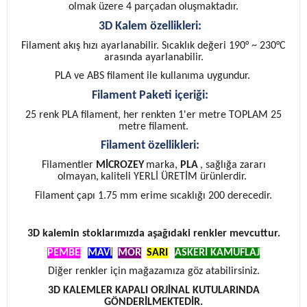
olmak üzere 4 parçadan oluşmaktadır.
3D Kalem özellikleri:
Filament akış hızı ayarlanabilir. Sıcaklık değeri 190° ~ 230°C
arasında ayarlanabilir.
PLA ve ABS filament ile kullanıma uygundur.
Filament Paketi içeriği:
25 renk PLA filament, her renkten 1'er metre TOPLAM 25
metre filament.
Filament özellikleri:
Filamentler
MİCROZEY
marka,
PLA
, sağlığa zararı
olmayan,
kaliteli YERLİ ÜRETİM ürünlerdir.
Filament çapı 1.75 mm erime sıcaklığı 200 derecedir.
3D kalemin stoklarımızda aşağıdaki renkler mevcuttur.
PEMBE
,
MAVİ
,
MOR
,
SARI
ASKERİ KAMUFLAJ
Diğer renkler için mağazamıza göz atabilirsiniz.
3D KALEMLER KAPALI ORJİNAL KUTULARINDA
GÖNDERİLMEKTEDİR.