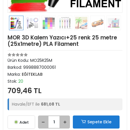
MOR 3D Kalem Yazıcı+25 renk 25 metre
(25x1metre) PLA Filament
Ürün Kodu:
MO25R25M
Barkod:
9998887000061
Marka:
EĞİTEKLAB
Stok:
20
709,46 TL
Havale/EFT ile
681,08 TL
Sepete Ekle
Adet