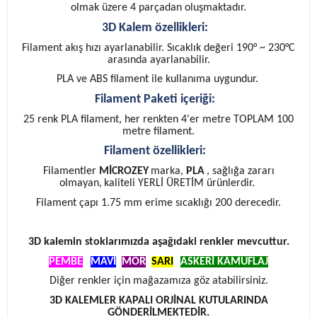
olmak üzere 4 parçadan oluşmaktadır.
3D Kalem özellikleri:
Filament akış hızı ayarlanabilir. Sıcaklık değeri 190° ~ 230°C
arasında ayarlanabilir.
PLA ve ABS filament ile kullanıma uygundur.
Filament Paketi içeriği:
25 renk PLA filament, her renkten 4'er metre TOPLAM 100
metre filament.
Filament özellikleri:
Filamentler
MİCROZEY
marka,
PLA
, sağlığa zararı
olmayan,
kaliteli YERLİ ÜRETİM ürünlerdir.
Filament çapı 1.75 mm erime sıcaklığı 200 derecedir.
3D kalemin stoklarımızda aşağıdaki renkler mevcuttur.
PEMBE
,
MAVİ
,
MOR
,
SARI
ASKERİ KAMUFLAJ
Diğer renkler için mağazamıza göz atabilirsiniz.
3D KALEMLER KAPALI ORJİNAL KUTULARINDA
GÖNDERİLMEKTEDİR.