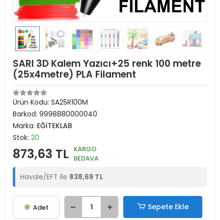
SARI 3D Kalem Yazıcı+25 renk 100 metre
(25x4metre) PLA Filament
Ürün Kodu:
SA25R100M
Barkod:
9998880000040
Marka:
EĞİTEKLAB
Stok:
20
KARGO
873,63 TL
BEDAVA
Havale/EFT ile
838,69 TL
Sepete Ekle
Adet