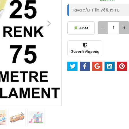
Havale/EFT ile
786,15 TL
Adet
Güvenli Alışveriş