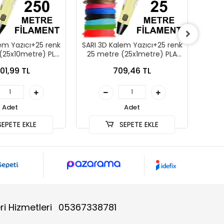
em Yazıcı+25 renk
SARI 3D Kalem Yazıcı+25 renk
SARI 
(25x10metre) PLA
25 metre (25x1metre) PLA
100 
ilament
Filament
201,99 TL
709,46 TL
Adet
Adet
EPETE EKLE
SEPETE EKLE
ri Hizmetleri
05367338781