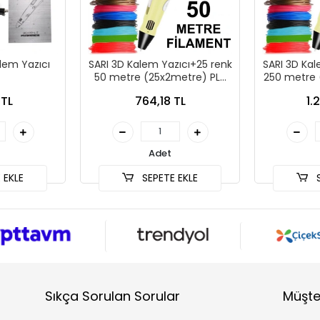
lem Yazıcı
SARI 3D Kalem Yazıcı+25 renk
SARI 3D Kal
50 metre (25x2metre) PLA
250 metre 
Filament
F
 TL
764,18 TL
1.
Adet
 EKLE
SEPETE EKLE
S
Sıkça Sorulan Sorular
Müşte