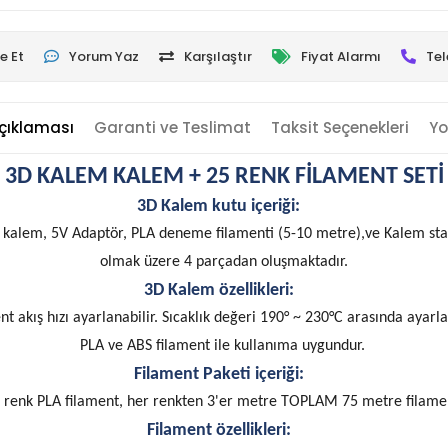
e Et
Yorum Yaz
Karşılaştır
Fiyat Alarmı
Tel
çıklaması
Garanti ve Teslimat
Taksit Seçenekleri
Yo
3D KALEM KALEM + 25 RENK FİLAMENT SETİ
3D Kalem kutu içeriği:
 kalem, 5V Adaptör, PLA deneme filamenti (5-10 metre),ve Kalem sta
olmak üzere 4 parçadan oluşmaktadır.
3D Kalem özellikleri:
nt akış hızı ayarlanabilir. Sıcaklık değeri 190° ~ 230°C arasında ayarlan
PLA ve ABS filament ile kullanıma uygundur.
Filament Paketi içeriği:
 renk PLA filament, her renkten 3'er metre TOPLAM 75 metre filame
Filament özellikleri: