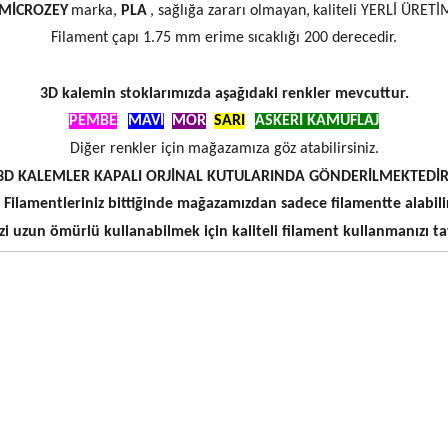
MİCROZEY
marka,
PLA
, sağlığa zararı olmayan,
kaliteli YERLİ ÜRETİ
Filament çapı 1.75 mm erime sıcaklığı 200 derecedir.
3D kalemin stoklarımızda aşağıdaki renkler mevcuttur.
PEMBE
,
MAVİ
,
MOR
,
SARI
ASKERİ KAMUFLAJ
Diğer renkler için mağazamıza göz atabilirsiniz.
3D KALEMLER KAPALI ORJİNAL KUTULARINDA GÖNDERİLMEKTEDİR
Filamentleriniz bittiğinde mağazamızdan sadece filamentte alabilir
i uzun ömürlü kullanabilmek için kaliteli filament kullanmanızı ta