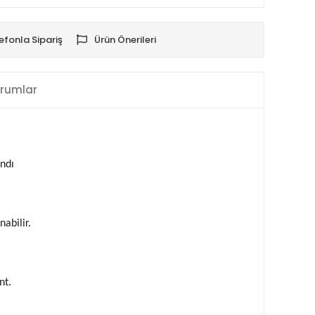
efonla Sipariş
Ürün Önerileri
rumlar
ndı
abilir.
nt.