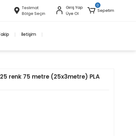
0
Giriş Yap
Teslimat
Sepetim
Bölge Seçin
Üye Ol
Takip
İletişim
+25 renk 75 metre (25x3metre) PLA