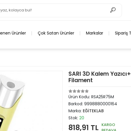
lenen Ürünler
Çok Satan Ürünler
Markalar
Sipariş 
SARI 3D Kalem Yazıcı
Filament
Ürün Kodu:
RSA25R75M
Barkod:
9998880000164
Marka:
EĞİTEKLAB
Stok:
20
KARGO
818,91 TL
BEDAVA