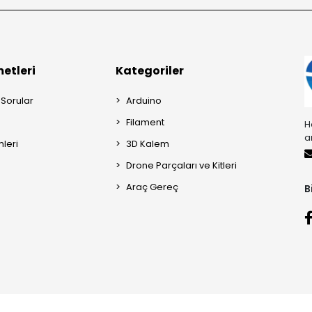
etleri
Kategoriler
 Sorular
Arduino
Filament
H
a
mleri
3D Kalem
Drone Parçaları ve Kitleri
Araç Gereç
B