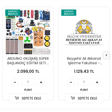
KARGO
KARGO
BEDAVA
BEDAVA
ARDUİNO GELİŞMİŞ SÜPER
Beyşehir Ali Akkanat
BAŞLANGIÇ EĞİTİM SETİ +
İşletme Fakültesi -
ARAÇ KİTİ (213 PARÇA)
Yönetim Bilişim Sistemleri
2.099,00 TL
1.129,43 TL
Bölümü ARDUİNO EĞİTİM
SETİ
Adet
Adet
SEPETE EKLE
SEPETE EKLE