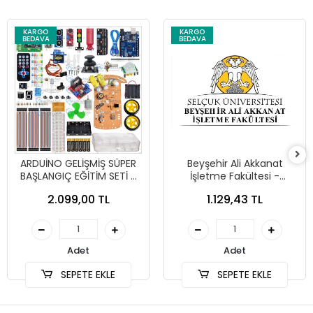
KARGO
KARGO
BEDAVA
BEDAVA
ARDUİNO GELİŞMİŞ SÜPER
Beyşehir Ali Akkanat
BAŞLANGIÇ EĞİTİM SETİ +
İşletme Fakültesi -
ARAÇ KİTİ (213 PARÇA)
Yönetim Bilişim Sistemleri
2.099,00 TL
1.129,43 TL
Bölümü ARDUİNO EĞİTİM
SETİ
Adet
Adet
SEPETE EKLE
SEPETE EKLE