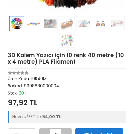
3D Kalem Yazıcı için 10 renk 40 metre (10
x 4 metre) PLA Filament
Ürün Kodu:
10R40M
Barkod:
9998880000004
Stok:
20+
97,92 TL
Havale/EFT ile
94,00 TL