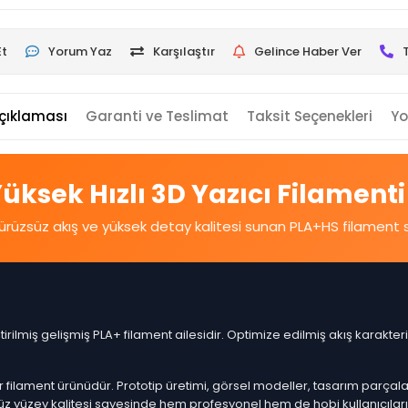
Et
Yorum Yaz
Karşılaştır
Gelince Haber Ver
çıklaması
Garanti ve Teslimat
Taksit Seçenekleri
Yo
ksek Hızlı 3D Yazıcı Filamenti
 pürüzsüz akış ve yüksek detay kalitesi sunan PLA+HS filament se
ştirilmiş gelişmiş PLA+ filament ailesidir. Optimize edilmiş akış karakter
ir filament ürünüdür. Prototip üretimi, görsel modeller, tasarım parçalar
 yüzey kalitesi sayesinde hem profesyonel hem de hobi kullanıcıları i