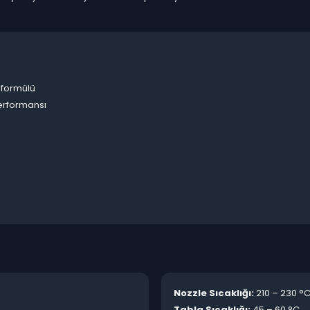
S formülü
performansı
Nozzle Sıcaklığı:
210 – 230 °
Tabla Sıcaklığı:
45 – 60 °C