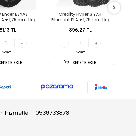
y Ender BEYAZ
Creality Hyper SİYAH
C
LA + 1,75 mm 1 kg
Filament PLA + 1,75 mm 1 kg
Filam
81,13 TL
896,27 TL
Adet
Adet
EPETE EKLE
SEPETE EKLE
ri Hizmetleri
05367338781