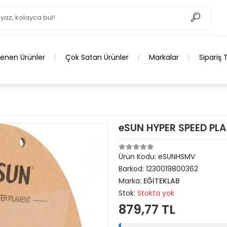
lenen Ürünler
Çok Satan Ürünler
Markalar
Sipariş 
eSUN HYPER SPEED PLA
Ürün Kodu:
eSUNHSMV
Barkod:
1230019800362
Marka:
EĞİTEKLAB
Stok:
Stokta yok
879,77 TL