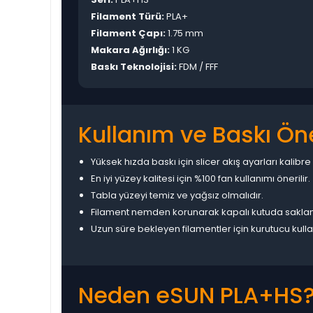
Filament Türü:
PLA+
Filament Çapı:
1.75 mm
Makara Ağırlığı:
1 KG
Baskı Teknolojisi:
FDM / FFF
Kullanım ve Baskı Öne
Yüksek hızda baskı için slicer akış ayarları kalibre 
En iyi yüzey kalitesi için %100 fan kullanımı önerilir.
Tabla yüzeyi temiz ve yağsız olmalıdır.
Filament nemden korunarak kapalı kutuda saklan
Uzun süre bekleyen filamentler için kurutucu kullan
Neden eSUN PLA+HS