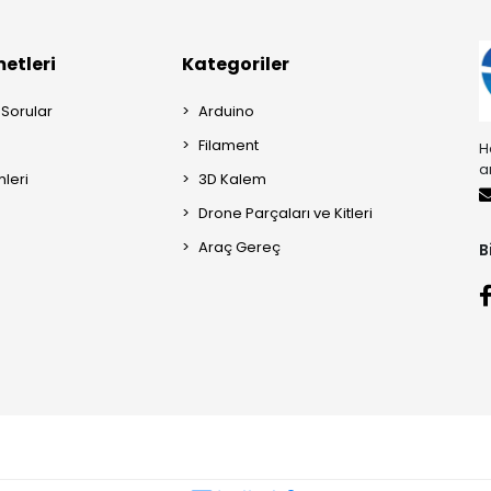
etleri
Kategoriler
 Sorular
Arduino
Filament
H
a
mleri
3D Kalem
Drone Parçaları ve Kitleri
Araç Gereç
B