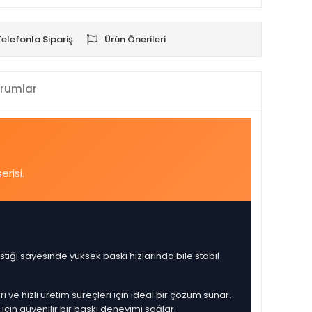
Telefonla Sipariş
Ürün Önerileri
rumlar
risi.
istiği sayesinde yüksek baskı hızlarında bile stabil
ı ve hızlı üretim süreçleri için ideal bir çözüm sunar.
çin güvenilir bir baskı deneyimi sağlar.