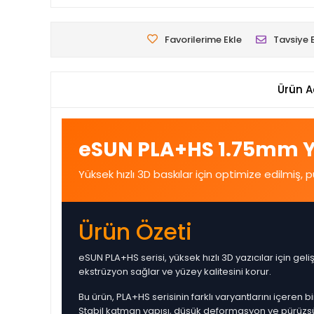
Favorilerime Ekle
Tavsiye 
Ürün A
eSUN PLA+HS 1.75mm Yü
Yüksek hızlı 3D baskılar için optimize edilmiş,
Ürün Özeti
eSUN PLA+HS serisi, yüksek hızlı 3D yazıcılar için geli
ekstrüzyon sağlar ve yüzey kalitesini korur.
Bu ürün, PLA+HS serisinin farklı varyantlarını içeren b
Stabil katman yapısı, düşük deformasyon ve pürüzsüz