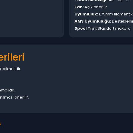
Fan:
Açık önerilir
Uyumluluk:
1.75mm filament k
AMS Uyumluluğu:
Destekleni
Spool Tipi:
Standart makara
rileri
edilmelidir.
malıdır.
ılması önerilir.
?