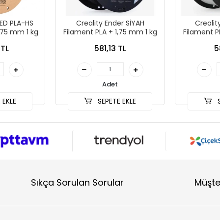
ED PLA-HS
Creality Ender SİYAH
Crealit
,75 mm 1 kg
Filament PLA + 1,75 mm 1 kg
Filament P
 TL
581,13 TL
5
Adet
 EKLE
SEPETE EKLE
S
Sıkça Sorulan Sorular
Müşte