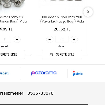
 M3x20 mm YSB
100 adet M3x50 mm YHB
100
ilindir Başlı) Vida
(Yuvarlak Havşa Başlı) Vida
(Yuv
4,99 TL
201,62 TL
Adet
Adet
EPETE EKLE
SEPETE EKLE
ri Hizmetleri
05367338781