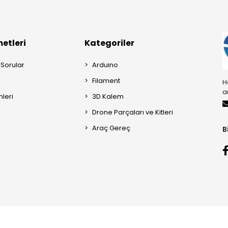
etleri
Kategoriler
 Sorular
Arduino
Filament
H
a
mleri
3D Kalem
Drone Parçaları ve Kitleri
Araç Gereç
B