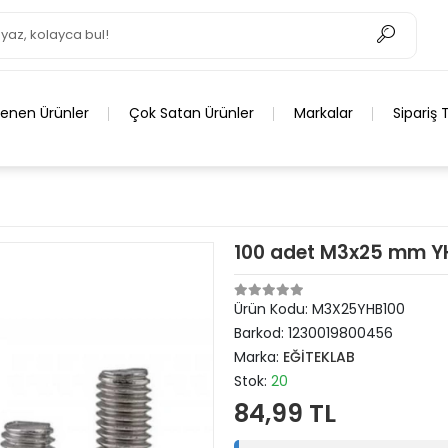
lenen Ürünler
Çok Satan Ürünler
Markalar
Sipariş 
100 adet M3x25 mm YH
Ürün Kodu:
M3X25YHB100
Barkod:
1230019800456
Marka:
EĞİTEKLAB
Stok:
20
84,99 TL