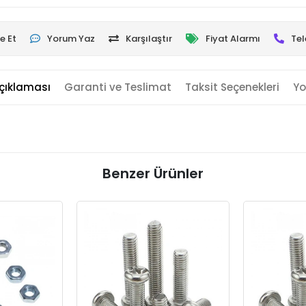
e Et
Yorum Yaz
Karşılaştır
Fiyat Alarmı
Tel
çıklaması
Garanti ve Teslimat
Taksit Seçenekleri
Yo
Benzer Ürünler