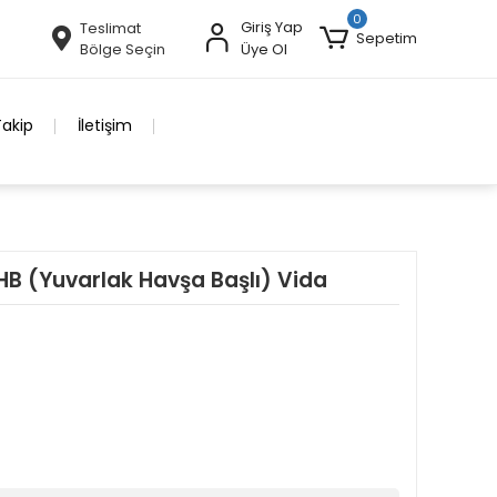
0
Giriş Yap
Teslimat
Sepetim
Bölge Seçin
Üye Ol
Takip
İletişim
B (Yuvarlak Havşa Başlı) Vida