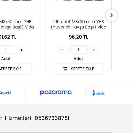
 M3x50 mm YHB
100 adet M3x30 mm YHB
100
Havşa Başlı) Vida
(Yuvarlak Havşa Başlı) Vida
(Yuv
01,62 TL
96,20 TL
Adet
Adet
EPETE EKLE
SEPETE EKLE
ri Hizmetleri
05367338781