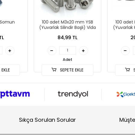
3 Somun
100 adet M3x20 mm YSB
100 adet
(Yuvarlak Silindir Başlı) Vida
(Yuvarlak 
TL
84,99 TL
2
Adet
 EKLE
SEPETE EKLE
S
Sıkça Sorulan Sorular
Müşte