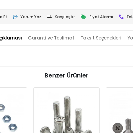
e Et
Yorum Yaz
Karşılaştır
Fiyat Alarmı
Tel
çıklaması
Garanti ve Teslimat
Taksit Seçenekleri
Yo
Benzer Ürünler