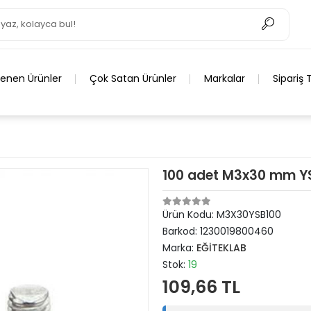
lenen Ürünler
Çok Satan Ürünler
Markalar
Sipariş 
100 adet M3x30 mm YSB
Ürün Kodu:
M3X30YSB100
Barkod:
1230019800460
Marka:
EĞİTEKLAB
Stok:
19
109,66 TL