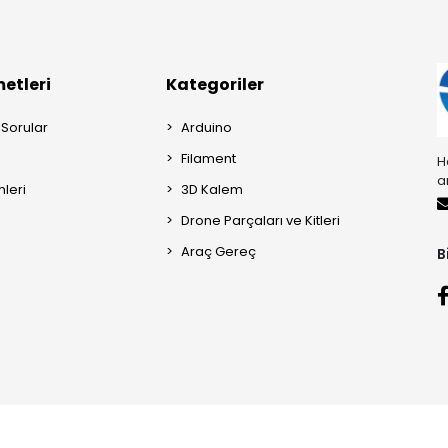
etleri
Kategoriler
 Sorular
Arduino
Filament
H
a
mleri
3D Kalem
Drone Parçaları ve Kitleri
Araç Gereç
B