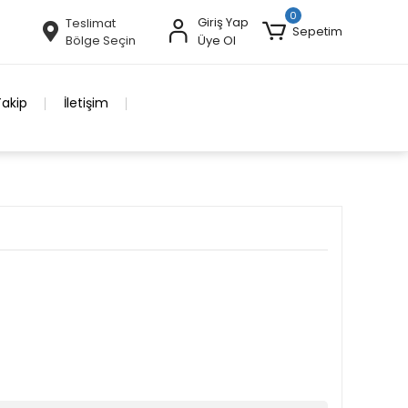
0
Giriş Yap
Teslimat
Sepetim
Bölge Seçin
Üye Ol
Takip
İletişim