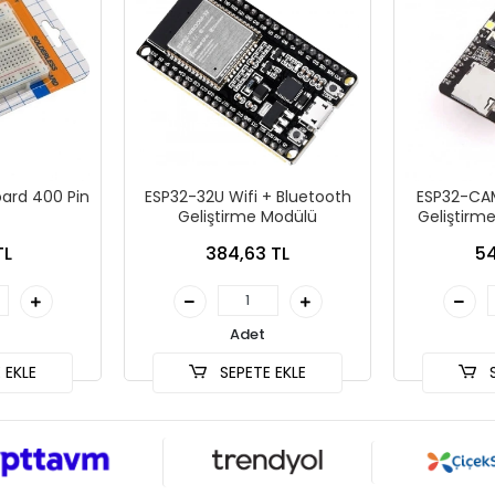
ard 400 Pin
ESP32-32U Wifi + Bluetooth
ESP32-CAM
Geliştirme Modülü
Geliştirm
Kame
TL
384,63 TL
54
Adet
 EKLE
SEPETE EKLE
S