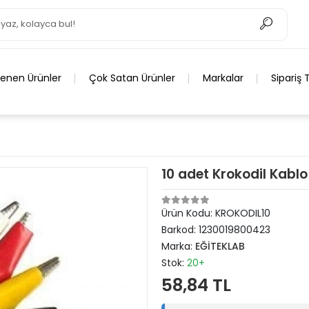
lenen Ürünler
Çok Satan Ürünler
Markalar
Sipariş 
10 adet Krokodil Kablo
Ürün Kodu:
KROKODIL10
Barkod:
1230019800423
Marka:
EĞİTEKLAB
Stok:
20+
58,84 TL