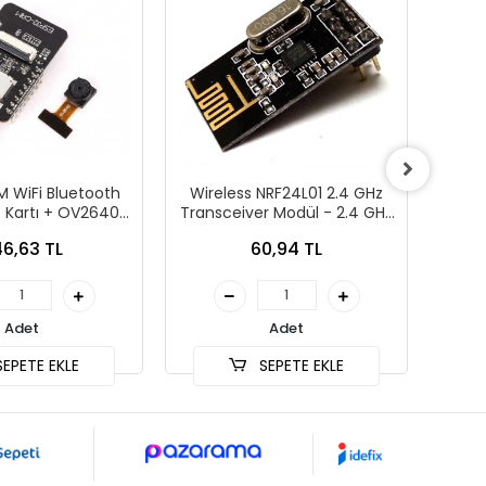
 WiFi Bluetooth
Wireless NRF24L01 2.4 GHz
2 li 
e Kartı + OV2640
Transceiver Modül - 2.4 GHz
ra Modülü
Alıcı Verici Modül
6,63 TL
60,94 TL
Adet
Adet
EPETE EKLE
SEPETE EKLE