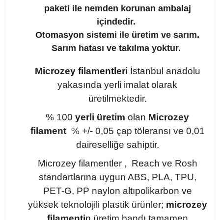
paketi ile nemden korunan ambalaj
içindedir.
Otomasyon sistemi ile üretim ve sarım.
Sarım hatası ve takılma yoktur.
Microzey filamentleri
İstanbul anadolu
yakasında yerli imalat olarak
üretilmektedir.
% 100
yerli üretim
olan
Microzey
filament
% +/- 0,05 çap töleransı ve 0,01
daireselliğe sahiptir.
Microzey filamentler , Reach ve Rosh
standartlarına uygun ABS, PLA, TPU,
PET-G, PP naylon altıpolikarbon ve
yüksek teknolojili plastik ürünler;
microzey
filamenti
n üretim bandı tamamen