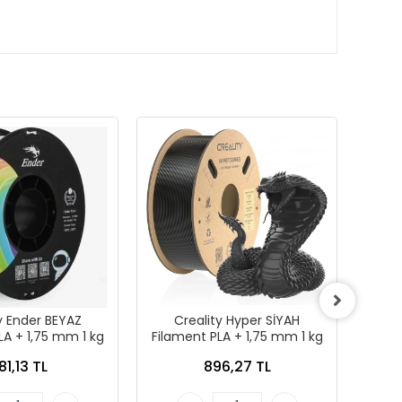
y Ender BEYAZ
Creality Hyper SİYAH
C
LA + 1,75 mm 1 kg
Filament PLA + 1,75 mm 1 kg
Filam
81,13 TL
896,27 TL