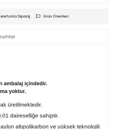
Telefonla Sipariş
Ürün Önerileri
rumlar
n ambalaj içindedir.
lma yoktur.
ak üretilmektedir.
01 daireselliğe sahiptir.
lon altıpolikarbon ve yüksek teknolojili