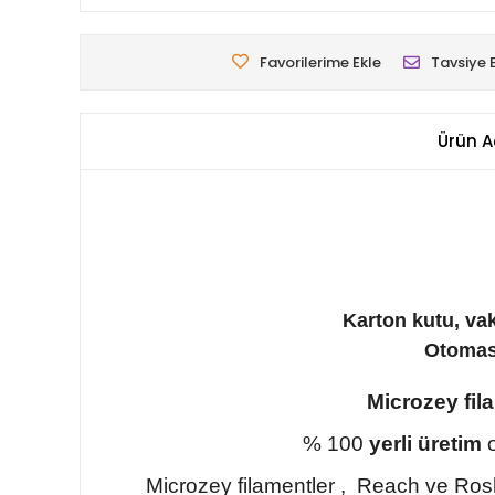
Favorilerime Ekle
Tavsiye 
Ürün A
Karton kutu, va
Otomasy
Microzey fil
% 100
yerli üretim
o
Microzey filamentler , Reach ve Ros