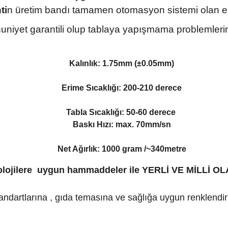
ti
n üretim bandı tamamen otomasyon sistemi olan eks
niyet garantili olup tablaya yapışmama problemlerini 
Kalınlık: 1.75mm (±0.05mm)
Erime Sıcaklığı: 200-210 derece
Tabla Sıcaklığı: 50-60 derece
Baskı Hızı: max. 70mm/sn
Net Ağırlık: 1000 gram /~340metre
nolojilere uygun hammaddeler ile YERLİ VE MİLL
dartlarına , gıda temasına ve sağlığa uygun renklendirici