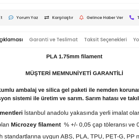
Et
Yorum Yaz
Karşılaştır
Gelince Haber Ver
çıklaması
Garanti ve Teslimat
Taksit Seçenekleri
Yo
PLA 1.75mm filament
MÜŞTERİ MEMNUNİYETİ GARANTİLİ
kumlu ambalaj ve silica gel paketi ile nemden koruna
on sistemi ile üretim ve sarım. Sarım hatası ve takı
amentleri
İstanbul anadolu yakasında yerli imalat olar
lan
Microzey filament
% +/- 0,05 çap töleransı ve 0,
h standartlarına uygun ABS, PLA, TPU, PET-G, PP nay