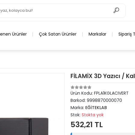
lenen Ürünler
Çok Satan Ürünler
Markalar
Sipariş 
FİLAMİX 3D Yazıcı / Ka
Ürün Kodu:
FPLA1KGLACIVERT
Barkod:
9998870000070
Marka:
EĞİTEKLAB
Stok:
Stokta yok
532,21 TL