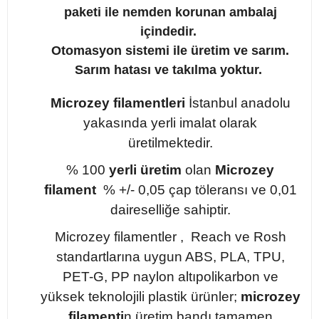
paketi ile nemden korunan ambalaj
içindedir.
Otomasyon sistemi ile üretim ve sarım.
Sarım hatası ve takılma yoktur.
Microzey filamentleri
İstanbul anadolu
yakasında yerli imalat olarak
üretilmektedir.
% 100
yerli üretim
olan
Microzey
filament
% +/- 0,05 çap töleransı ve 0,01
daireselliğe sahiptir.
Microzey filamentler , Reach ve Rosh
standartlarına uygun ABS, PLA, TPU,
PET-G, PP naylon altıpolikarbon ve
yüksek teknolojili plastik ürünler;
microzey
filamenti
n üretim bandı tamamen