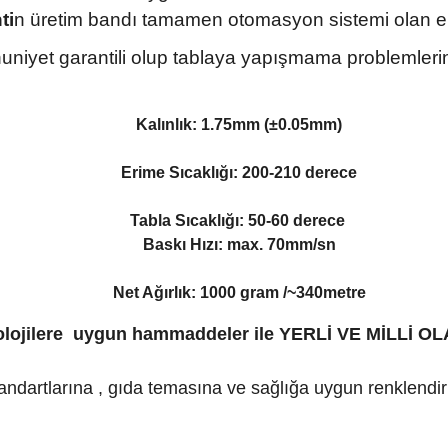
ti
n üretim bandı tamamen otomasyon sistemi olan eks
niyet garantili olup tablaya yapışmama problemlerini 
Kalınlık: 1.75mm (±0.05mm)
Erime Sıcaklığı: 200-210 derece
Tabla Sıcaklığı: 50-60 derece
Baskı Hızı: max. 70mm/sn
Net Ağırlık: 1000 gram /~340metre
nolojilere uygun hammaddeler ile YERLİ VE MİLL
dartlarına , gıda temasına ve sağlığa uygun renklendirici