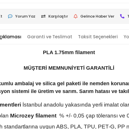
Et
Yorum Yaz
Karşılaştır
Gelince Haber Ver
çıklaması
Garanti ve Teslimat
Taksit Seçenekleri
Yo
PLA 1.75mm filament
MÜŞTERİ MEMNUNİYETİ GARANTİLİ
kumlu ambalaj ve silica gel paketi ile nemden koruna
on sistemi ile üretim ve sarım. Sarım hatası ve takı
amentleri
İstanbul anadolu yakasında yerli imalat olar
lan
Microzey filament
% +/- 0,05 çap töleransı ve 0,
h standartlarına uygun ABS, PLA, TPU, PET-G, PP nay