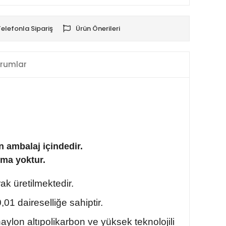
Telefonla Sipariş
Ürün Önerileri
rumlar
n ambalaj içindedir.
lma yoktur.
ak üretilmektedir.
01 daireselliğe sahiptir.
lon altıpolikarbon ve yüksek teknolojili