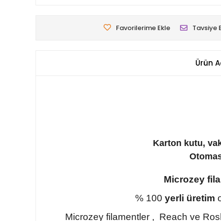
Favorilerime Ekle
Tavsiye 
Ürün A
Karton kutu, va
Otomasy
Microzey fil
% 100
yerli üretim
o
Microzey filamentler , Reach ve Ros