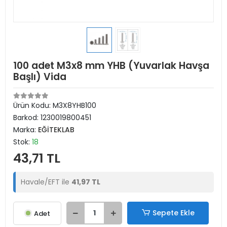
100 adet M3x8 mm YHB (Yuvarlak Havşa
Başlı) Vida
Ürün Kodu:
M3X8YHB100
Barkod:
1230019800451
Marka:
EĞİTEKLAB
Stok:
18
43,71 TL
Havale/EFT ile
41,97 TL
Sepete Ekle
Adet