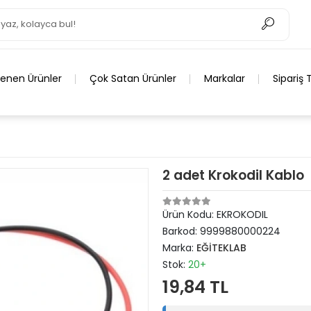
lenen Ürünler
Çok Satan Ürünler
Markalar
Sipariş 
2 adet Krokodil Kablo
Ürün Kodu:
EKROKODIL
Barkod:
9999880000224
Marka:
EĞİTEKLAB
Stok:
20+
19,84 TL