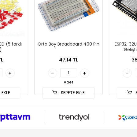
D (5 farklı
Orta Boy Breadboard 400 Pin
ESP32-32U 
)
Geliş
TL
47,14 TL
38
Adet
 EKLE
SEPETE EKLE
S