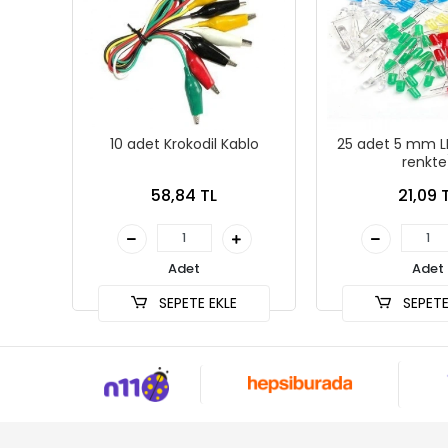
10 adet Krokodil Kablo
25 adet 5 mm LE
renkte
58,84 TL
21,09 
Adet
Adet
SEPETE EKLE
SEPETE