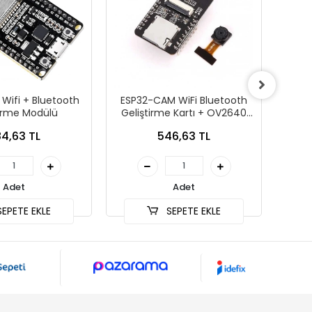
Wifi + Bluetooth
ESP32-CAM WiFi Bluetooth
Wire
tirme Modülü
Geliştirme Kartı + OV2640
Trans
Kamera Modülü
4,63 TL
546,63 TL
Adet
Adet
EPETE EKLE
SEPETE EKLE