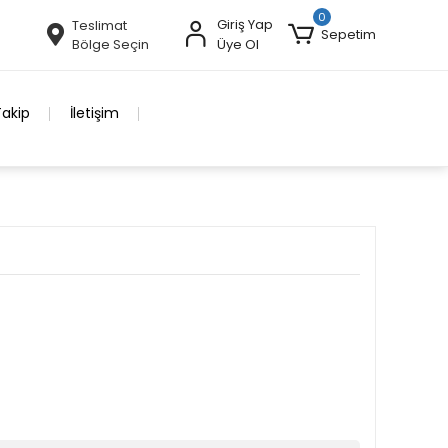
0
Giriş Yap
Teslimat
Sepetim
Bölge Seçin
Üye Ol
Takip
İletişim