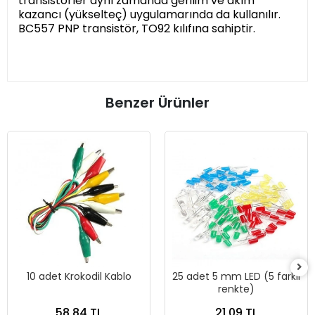
transistörler aynı zamanda gerilim ve akım
kazancı (yükselteç) uygulamarında da kullanılır.
BC557 PNP transistör, TO92 kılıfına sahiptir.
Benzer Ürünler
10 adet Krokodil Kablo
25 adet 5 mm LED (5 farklı
renkte)
58,84 TL
21,09 TL