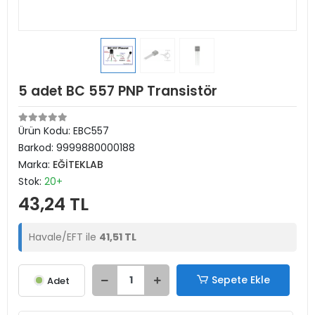
5 adet BC 557 PNP Transistör
Ürün Kodu:
EBC557
Barkod:
9999880000188
Marka:
EĞİTEKLAB
Stok:
20+
43,24 TL
Havale/EFT ile
41,51 TL
Sepete Ekle
Adet