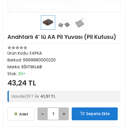
Anahtarlı 4’ lü AA Pil Yuvası (Pil Kutusu)
Ürün Kodu:
E4PKA
Barkod:
9999880000220
Marka:
EĞİTEKLAB
Stok:
20+
43,24 TL
Havale/EFT ile
41,51 TL
Sepete Ekle
Adet