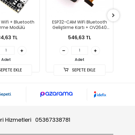
Wifi + Bluetooth
ESP32-CAM WiFi Bluetooth
Wire
tirme Modülü
Geliştirme Kartı + OV2640
Trans
Kamera Modülü
4,63 TL
546,63 TL
Adet
Adet
EPETE EKLE
SEPETE EKLE
ri Hizmetleri
05367338781