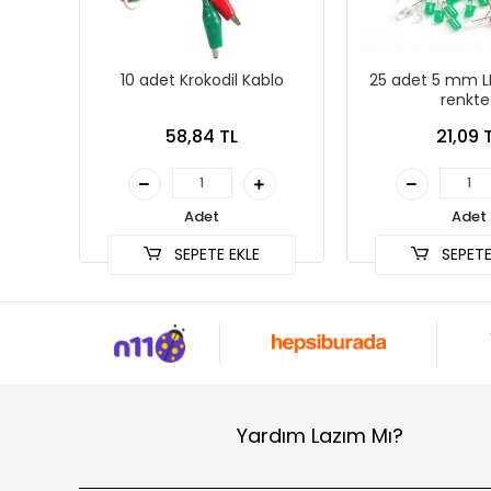
10 adet Krokodil Kablo
25 adet 5 mm LE
renkte
58,84 TL
21,09 
Adet
Adet
SEPETE EKLE
SEPETE
Yardım Lazım Mı?