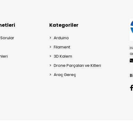
etleri
Kategoriler
 Sorular
Arduino
Filament
H
a
mleri
3D Kalem
Drone Parçaları ve Kitleri
Araç Gereç
B