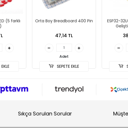
D (5 farklı
Orta Boy Breadboard 400 Pin
ESP32-32U 
)
Geliş
TL
47,14 TL
38
Adet
 EKLE
SEPETE EKLE
S
Sıkça Sorulan Sorular
Müşte