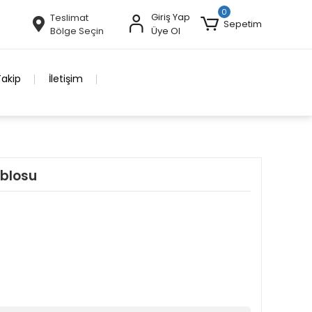
0
Giriş Yap
Teslimat
Sepetim
Bölge Seçin
Üye Ol
Takip
İletişim
blosu