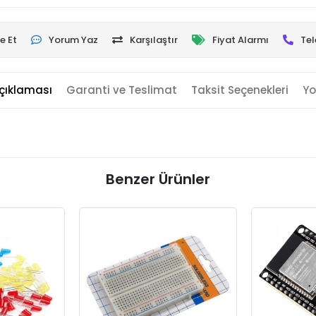
e Et
Yorum Yaz
Karşılaştır
Fiyat Alarmı
Tel
çıklaması
Garanti ve Teslimat
Taksit Seçenekleri
Yo
Benzer Ürünler