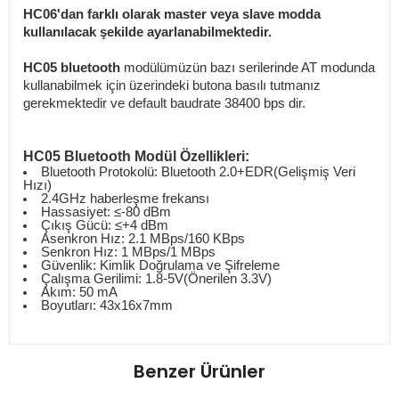
HC06'dan farklı olarak master veya slave modda
kullanılacak şekilde ayarlanabilmektedir.
HC05 bluetooth
modülümüzün bazı serilerinde AT modunda
kullanabilmek için üzerindeki butona basılı tutmanız
gerekmektedir ve default baudrate 38400 bps dir.
HC05 Bluetooth Modül
Özellikleri:
Bluetooth Protokolü: Bluetooth 2.0+EDR(Gelişmiş Veri
Hızı)
2.4GHz haberleşme frekansı
Hassasiyet: ≤-80 dBm
Çıkış Gücü: ≤+4 dBm
Asenkron Hız: 2.1 MBps/160 KBps
Senkron Hız: 1 MBps/1 MBps
Güvenlik: Kimlik Doğrulama ve Şifreleme
Çalışma Gerilimi: 1.8-5V(Önerilen 3.3V)
Akım: 50 mA
Boyutları: 43x16x7mm
Benzer Ürünler