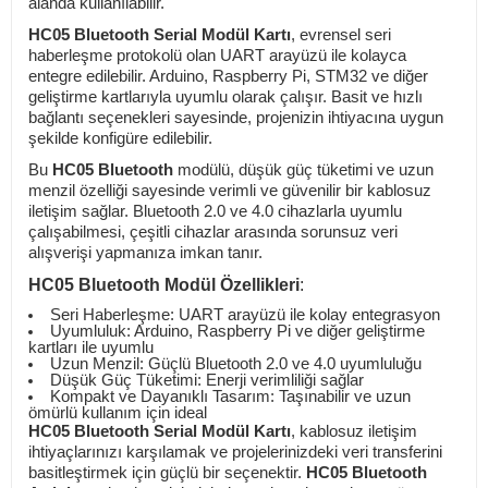
alanda kullanılabilir.
HC05 Bluetooth Serial Modül Kartı
, evrensel seri
haberleşme protokolü olan UART arayüzü ile kolayca
entegre edilebilir. Arduino, Raspberry Pi, STM32 ve diğer
geliştirme kartlarıyla uyumlu olarak çalışır. Basit ve hızlı
bağlantı seçenekleri sayesinde, projenizin ihtiyacına uygun
şekilde konfigüre edilebilir.
Bu
HC05 Bluetooth
modülü, düşük güç tüketimi ve uzun
menzil özelliği sayesinde verimli ve güvenilir bir kablosuz
iletişim sağlar. Bluetooth 2.0 ve 4.0 cihazlarla uyumlu
çalışabilmesi, çeşitli cihazlar arasında sorunsuz veri
alışverişi yapmanıza imkan tanır.
HC05 Bluetooth Modül Özellikleri
:
Seri Haberleşme: UART arayüzü ile kolay entegrasyon
Uyumluluk: Arduino, Raspberry Pi ve diğer geliştirme
kartları ile uyumlu
Uzun Menzil: Güçlü Bluetooth 2.0 ve 4.0 uyumluluğu
Düşük Güç Tüketimi: Enerji verimliliği sağlar
Kompakt ve Dayanıklı Tasarım: Taşınabilir ve uzun
ömürlü kullanım için ideal
HC05 Bluetooth Serial Modül Kartı
, kablosuz iletişim
ihtiyaçlarınızı karşılamak ve projelerinizdeki veri transferini
basitleştirmek için güçlü bir seçenektir.
HC05 Bluetooth