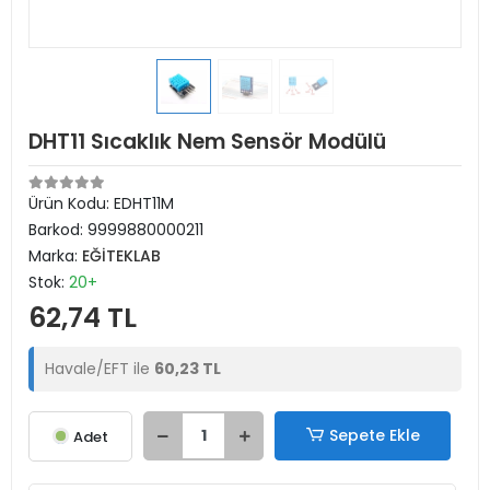
DHT11 Sıcaklık Nem Sensör Modülü
Ürün Kodu:
EDHT11M
Barkod:
9999880000211
Marka:
EĞİTEKLAB
Stok:
20+
62,74 TL
Havale/EFT ile
60,23 TL
Sepete Ekle
Adet