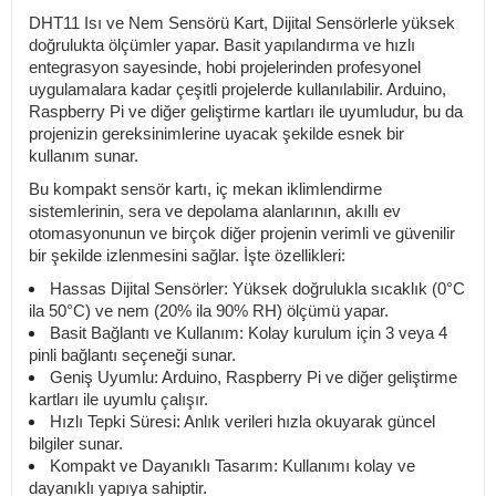
DHT11 Isı ve Nem Sensörü Kart, Dijital Sensörlerle yüksek
doğrulukta ölçümler yapar. Basit yapılandırma ve hızlı
entegrasyon sayesinde, hobi projelerinden profesyonel
uygulamalara kadar çeşitli projelerde kullanılabilir. Arduino,
Raspberry Pi ve diğer geliştirme kartları ile uyumludur, bu da
projenizin gereksinimlerine uyacak şekilde esnek bir
kullanım sunar.
Bu kompakt sensör kartı, iç mekan iklimlendirme
sistemlerinin, sera ve depolama alanlarının, akıllı ev
otomasyonunun ve birçok diğer projenin verimli ve güvenilir
bir şekilde izlenmesini sağlar. İşte özellikleri:
Hassas Dijital Sensörler: Yüksek doğrulukla sıcaklık (0°C
ila 50°C) ve nem (20% ila 90% RH) ölçümü yapar.
Basit Bağlantı ve Kullanım: Kolay kurulum için 3 veya 4
pinli bağlantı seçeneği sunar.
Geniş Uyumlu: Arduino, Raspberry Pi ve diğer geliştirme
kartları ile uyumlu çalışır.
Hızlı Tepki Süresi: Anlık verileri hızla okuyarak güncel
bilgiler sunar.
Kompakt ve Dayanıklı Tasarım: Kullanımı kolay ve
dayanıklı yapıya sahiptir.