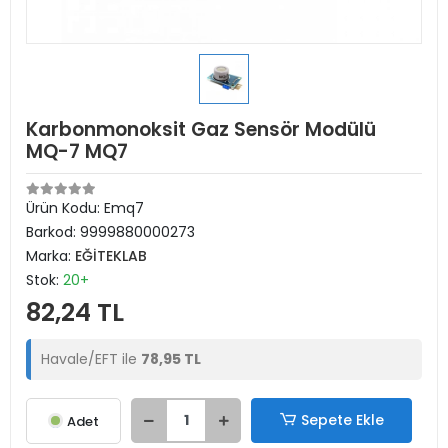
Karbonmonoksit Gaz Sensör Modülü
MQ-7 MQ7
Ürün Kodu:
Emq7
Barkod:
9999880000273
Marka:
EĞİTEKLAB
Stok:
20+
82,24 TL
Havale/EFT ile
78,95 TL
Sepete Ekle
Adet