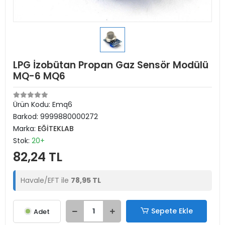
LPG İzobütan Propan Gaz Sensör Modülü
MQ-6 MQ6
Ürün Kodu:
Emq6
Barkod:
9999880000272
Marka:
EĞİTEKLAB
Stok:
20+
82,24 TL
Havale/EFT ile
78,95 TL
Sepete Ekle
Adet