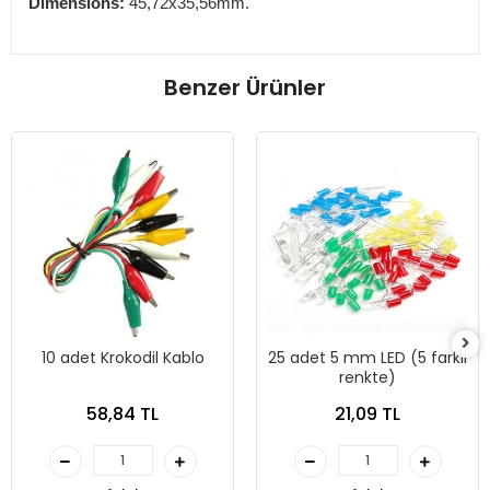
Dimensions:
45,72x35,56mm.
Benzer Ürünler
10 adet Krokodil Kablo
25 adet 5 mm LED (5 farklı
renkte)
58,84 TL
21,09 TL